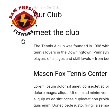
Home
Our Club
Our Club
meet the club
The Tennis A club was founded in 1998 with
tennis lovers in the Downingtown, Pennsylva
players of all ages and skill levels – from b
Mason Fox Tennis Center
Lorem ipsum dolor sit amet, consectet adipis
dolore magna aliqua. Ut enim ad minim venia
aliquip ex ea sint occae cupidatat non proide
quis enim. Donec pede justo, fringilla sempe